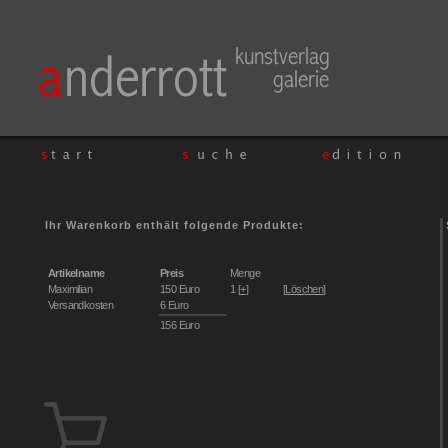
Ihr Warenkorb enthält folgende Produkte:
Artikelname
Preis
Menge
Maximilian
150 Euro
1 [
+
]
[
Löschen
]
Versandkosten
6 Euro
156 Euro